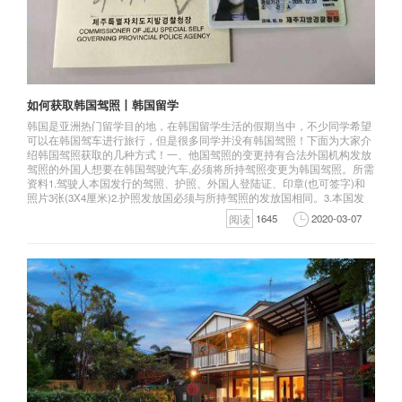
如何获取韩国驾照丨韩国留学
韩国是亚洲热门留学目的地，在韩国留学生活的假期当中，不少同学希望
可以在韩国驾车进行旅行，但是很多同学并没有韩国驾照！下面为大家介
绍韩国驾照获取的几种方式！一、他国驾照的变更持有合法外国机构发放
驾照的外国人想要在韩国驾驶汽车,必须将所持驾照变更为韩国驾照。所需
资料1.驾驶人本国发行的驾照、护照、外国人登陆证、印章(也可签字)和
照片3张(3X4厘米)2.护照发放国必须与所持驾照的发放国相同。3.本国发
阅读
1645
2020-03-07