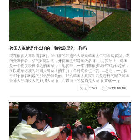
韩国人生活是什么样的，和韩剧里的一样吗
现在很多人喜欢看韩剧，我们看的韩剧给人感觉韩国人住得金碧辉煌，吃
的美味佳肴，穿的时髦新潮，开得车也都是顶级名牌......可实际上，韩国
是一个物质极度匮乏的国家，土地贫瘠，一年四季很少能吃到新鲜蔬菜，
所以泡菜才成为韩国人餐桌上的主力；各种肉食也巨贵......总之，一切似
乎都不像韩剧说的那么光鲜亮丽。那么韩国人真实生活是怎样的呢？韩国
普通人平均收入约1万5人民币，而市面上的猪肉是人民币100多一斤
阅读
1749
2020-03-06