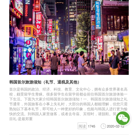
韩国首尔旅游须知（礼节、退税及其他）
首尔是韩国的政治、经济、科技、教育、文化中心，拥有众多世界著名高
校，颇受留学生青睐。很多留学生在留学前都会前往韩国首尔旅游体验一
下生活。下面为大家介绍韩国首尔旅游须知！一、韩国首尔旅游须知之礼
节通常，外国旅客在小事上失礼时，大部分的韩国人都能理解，但您只需
熟知以下基本礼节，即可给人一种更好的印象，也能与韩国人进行更为愉
快的交流。到韩国人家里做客，或者去寺庙、宾馆时，请脱鞋。简单的-注
目礼-是最郑重
阅读
1745
2020-02-12