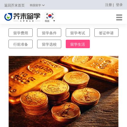
|
注册
登录
返回芥末首页
韩国留学
韩国
日本
留学费用
留学条件
留学考试
签证申请
韩国
行前准备
留学选校
留学生活
英国
新加坡
马来西亚
澳大利亚
中国香港