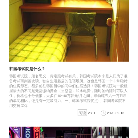
韩国考试院是什么？
韩国考试院，顾名思义，肯定跟考试有关，韩国考试院本来是人们为了准
备考试而刻苦攻读、独自生活起居的住宿场所。这也是韩国一个非常独特
的住房形态。很多前往韩国留学的同学们住宿选择！韩国考试院与一般租
屋最大的不同是无需缴纳押金（보증금）和水电费，随时签约随时可以入
住，价格也十分低廉，大多在10~40万韩元/月之间，跟动辄五六十万月租
的单间相比，还是有一定吸引力。一、韩国考试院优点1、韩国考试院不
用交房屋保
阅读
2861
2020-02-13